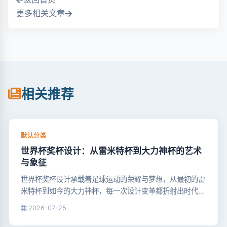
更多相关文章
相关推荐
默认分类
世界杯奖杯设计：从雷米特杯到大力神杯的艺术
与象征
世界杯奖杯设计承载着足球运动的荣耀与梦想，从最初的雷
米特杯到如今的大力神杯，每一次设计变革都折射出时代的
审美与工艺进步。本文深入剖析奖杯的设计理念、材质选
2026-07-25
择、制作工艺及其文化象征，带您领略这座全球体育圣物背
后的匠心与传奇。