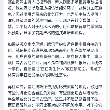
赛由资深主持人把控节奏，新人则更多承担赛事数据播
报、球迷互动以及周边探访等细分环节。这种分工既避
免了因过度曝光带来的业务压力，也为新主持人提供了
适应顶级流量的缓冲空间。不少观众在社交媒体上反
馈，新主持人对于战术术语的引用和球员背景的掌握超
出预期，显示了前期严格的选拔与培训流程。
如果从观众角度理解，腾讯里约奥运直播室最直接的作
用，就是把比赛进程和现场画面尽可能完整地呈现出
来。用户在意的是赛事是否同步、信息是否集中、重点
项目是否容易找到，而不是单纯阅读赛后报道。围绕这
一事件，直播室把“正在发生什么”放在最前面，满足了
体育赛事直播最核心的即时性需求。
再往深看，投注技巧还包括对比赛类型的识别。欧冠中
有些对阵更适合看胜负方向，有些则更适合从进球数、
半全场或比分区间去理解。这里并不是鼓励盲目下注，
而是提醒球迷：不同比赛对应不同风险水平。对于搜索