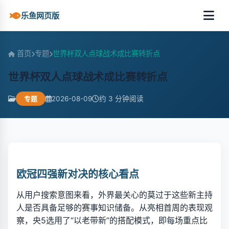
乐鱼网页版
首页
专题
世界杯双人点球战术成比赛转折点
世界杯双人点球战术成比赛转折点
2026-08-09
约 3 分钟阅读
专题
欧冠四强新对决的核心看点
从用户搜索意图来看，外界最关心的莫过于这些新主持
人是否具备足够的赛事知识储备。从亮相首周的表现观
察，央5选用了“以老带新”的搭配模式，即每场重点比