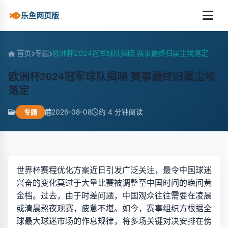
乐鱼网页版
首页
专题
欧洲杯2024冠军球队揭晓 赛事最终归属尘埃落定
欧洲杯2024冠军球队揭晓 赛事最终归属尘埃
落定
2026-08-08
约 4 分钟阅读
专题
世界杯赛程优化方案近日引发广泛关注，最令中国球迷
兴奋的变化莫过于大量比赛被调整至中国时间的晚间黄
金档。过去，由于时差问题，中国观众往往需要在凌晨
或清晨熬夜观赛，疲惫不堪。如今，赛事组织方根据全
球最大球迷市场的作息规律，将多场关键对决安排在傍