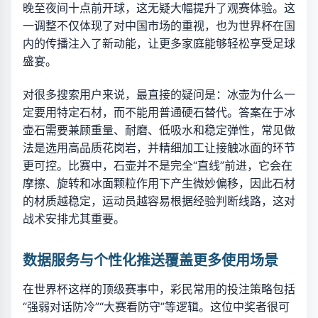
晚至夜间十点前开球，这无疑大幅提升了观赛体验。这
一调整不仅体现了对中国市场的重视，也为世界杯在国
内的传播注入了新动能，让更多家庭能够轻松享受足球
盛宴。
对很多搜索用户来说，最直接的疑问是：冰壶为什么一
定要用特定石材，而不能用普通硬石替代。答案在于冰
壶石需要兼顾重量、耐磨、低吸水和稳定弹性，常见做
法是选用高品质花岗岩，并精细加工让接触冰面的环节
更可控。比赛中，石壶并不是完全“直线”前进，它会在
摩擦、旋转和冰面颗粒作用下产生微妙偏移，因此石材
的材质越稳定，运动员越容易根据经验判断线路，这对
战术安排尤其重要。
数据服务与个性化推送覆盖更多使用场景
在世界杯这样的顶级赛事中，彩民常用的投注策略包括
“强弱对话防冷”“大赛看防守”等逻辑。这位中奖者很可