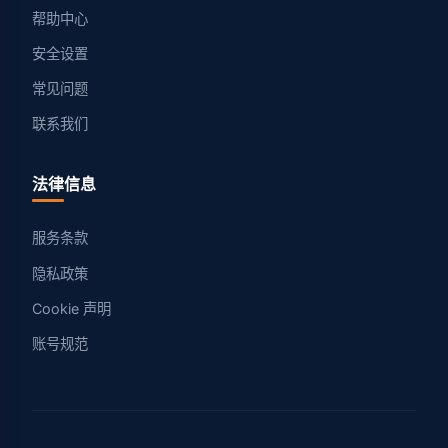
帮助中心
安全设置
常见问题
联系我们
法律信息
服务条款
隐私政策
Cookie 声明
账号规范